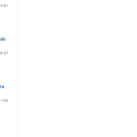
74-81
 de
89-97
ra
-104