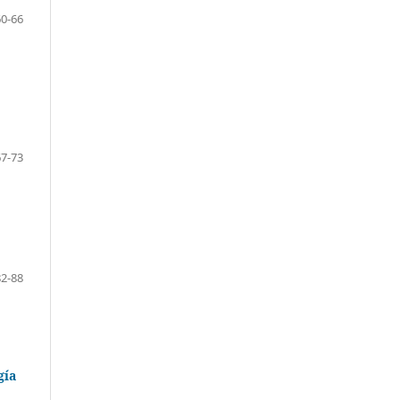
60-66
67-73
82-88
gía