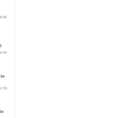
38-45
l
46-50
cia
52-59
 de