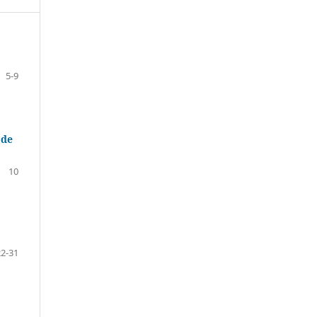
5-9
 de
10
22-31