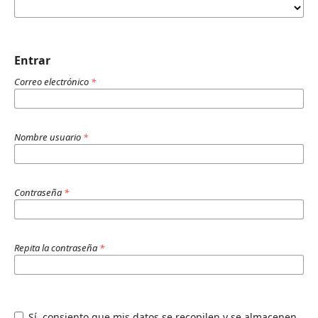
Entrar
Correo electrónico
*
Nombre usuario
*
Contraseña
*
Repita la contraseña
*
Sí, consiento que mis datos se recopilen y se almacenen