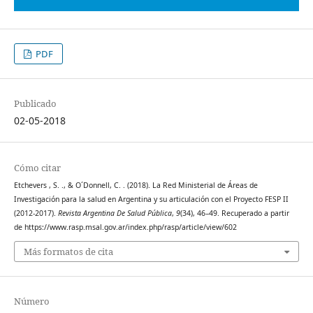
PDF
Publicado
02-05-2018
Cómo citar
Etchevers , S. ., & O´Donnell, C. . (2018). La Red Ministerial de Áreas de
Investigación para la salud en Argentina y su articulación con el Proyecto FESP II
(2012-2017).
Revista Argentina De Salud Pública
,
9
(34), 46–49. Recuperado a partir
de https://www.rasp.msal.gov.ar/index.php/rasp/article/view/602
Más formatos de cita
Número