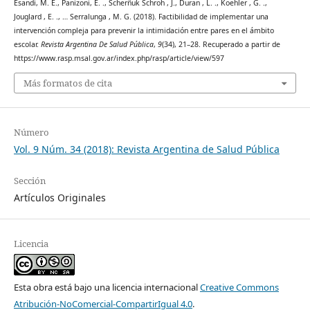
Esandi, M. E., Panizoni, E. ., Scherñuk Schroh , J., Duran , L. ., Koehler , G. .,
Jouglard , E. ., … Serralunga , M. G. (2018). Factibilidad de implementar una
intervención compleja para prevenir la intimidación entre pares en el ámbito
escolar.
Revista Argentina De Salud Pública
,
9
(34), 21–28. Recuperado a partir de
https://www.rasp.msal.gov.ar/index.php/rasp/article/view/597
Más formatos de cita
Número
Vol. 9 Núm. 34 (2018): Revista Argentina de Salud Pública
Sección
Artículos Originales
Licencia
Esta obra está bajo una licencia internacional
Creative Commons
Atribución-NoComercial-CompartirIgual 4.0
.