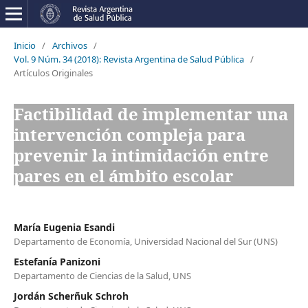
Inicio
/
Archivos
/
Vol. 9 Núm. 34 (2018): Revista Argentina de Salud Pública
/
Artículos Originales
Factibilidad de implementar una
intervención compleja para
prevenir la intimidación entre
pares en el ámbito escolar
María Eugenia Esandi
Departamento de Economía, Universidad Nacional del Sur (UNS)
Estefanía Panizoni
Departamento de Ciencias de la Salud, UNS
Jordán Scherñuk Schroh