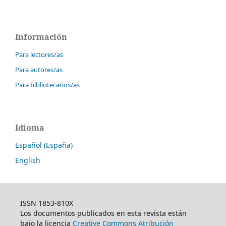
Información
Para lectores/as
Para autores/as
Para bibliotecarios/as
Idioma
Español (España)
English
ISSN 1853-810X
Los documentos publicados en esta revista están
bajo la licencia
Creative Commons Atribución