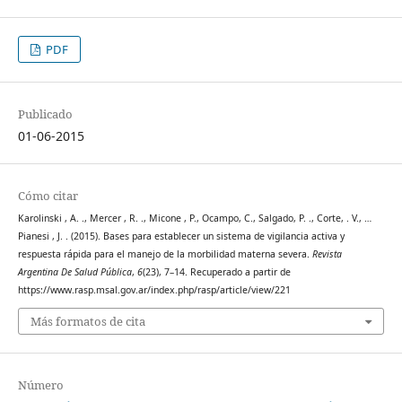
PDF
Publicado
01-06-2015
Cómo citar
Karolinski , A. ., Mercer , R. ., Micone , P., Ocampo, C., Salgado, P. ., Corte, . V., …
Pianesi , J. . (2015). Bases para establecer un sistema de vigilancia activa y
respuesta rápida para el manejo de la morbilidad materna severa.
Revista
Argentina De Salud Pública
,
6
(23), 7–14. Recuperado a partir de
https://www.rasp.msal.gov.ar/index.php/rasp/article/view/221
Más formatos de cita
Número