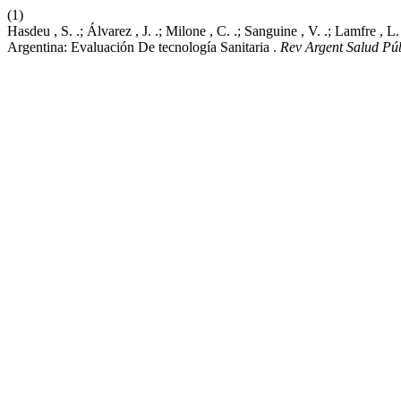
(1)
Hasdeu , S. .; Álvarez , J. .; Milone , C. .; Sanguine , V. .; Lamfre , 
Argentina: Evaluación De tecnología Sanitaria .
Rev Argent Salud Pú